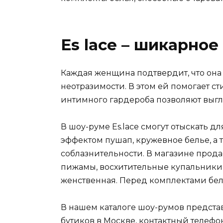
Es lace – шикарно
Каждая женщина подтвердит, что она 
неотразимости. В этом ей помогает с
интимного гардероба позволяют выгл
В шоу-руме Es.lace смогут отыскать 
эффектом пушап, кружевное белье, а
соблазнительности. В магазине прода
пижамы, восхитительные купальники,
женственная. Перед комплектами бел
В нашем каталоге шоу-румов представ
бутиков в Москве, контактный телефон