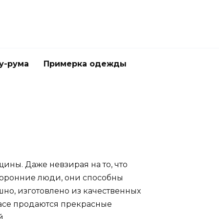
у-рума
Примерка одежды
ины. Даже невзирая на то, что
торонние люди, они способны
шно, изготовлено из качественных
.lace продаются прекрасные
й.