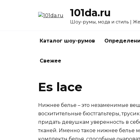
Перейти
101da.ru
к
содержанию
Шоу-румы, мода и стиль | Ж
Каталог шоу-румов
Определени
Свежее
Es lace
Нижнее белье – это незаменимые вещи
восхитительные бюстгальтеры, труси
придать девушкам уверенность в себе
тканей. Именно такое нижнее белье м
комплекты белья, способные очарова