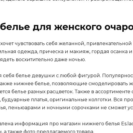
е белье для женского очар
хочет чувствовать себя желанной, привлекательной
тильная одежда, прическа и макияж, гордая осанка 
ядеть восхитительно даже ночью.
для себя белье девушки с любой фигурой. Популярно
 также нижнее белье, позволяющие смоделировать ж
ется белье разных расцветок. Также в ассортименте
 будуарные платья, оригинальные колготки. Вся пр
ья, пеньюарами и ночными сорочками не сможет ус
лена информация про магазин нижнего белья Es.lace
, а также фото предлагаемого товара.