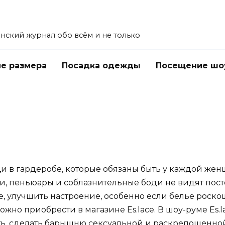
енский журнал обо всём и не только
е размера
Посадка одежды
Посещение шо
 в гардеробе, которые обязаны быть у каждой женщ
ки, пеньюары и соблазнительные боди не видят пос
, улучшить настроение, особенно если белье роско
ожно приобрести в магазине Es.lace. В шоу-руме Es
ть, сделать барышню сексуальной и раскрепощенно