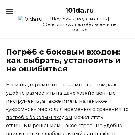
Перейти
101da.ru
к
содержанию
Шоу-румы, мода и стиль |
Женский журнал обо всём и не
только
Погрёб с боковым входом:
как выбрать, установить и
не ошибиться
Если вы держите в голове мысль о том, как
удобно разместить на даче хозяйственные
инструменты, а также иметь маленькое
«укромное» место для временного хранения, то
погрёб с боковым входом
может стать
отличным решением. Такое строение удобно
вписывается в любой дачный ландшафт, не