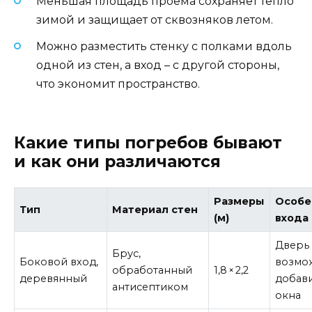
Меньшая площадь проёма сохраняет тепло
зимой и защищает от сквозняков летом.
Можно разместить стенку с полками вдоль
одной из стен, а вход – с другой стороны,
что экономит пространство.
Какие типы погребов бывают
и как они различаются
Размеры
Особе
Тип
Материал стен
(м)
входа
Дверь 
Брус,
Боковой вход,
возмо
обработанный
1,8 × 2,2
деревянный
добав
антисептиком
окна