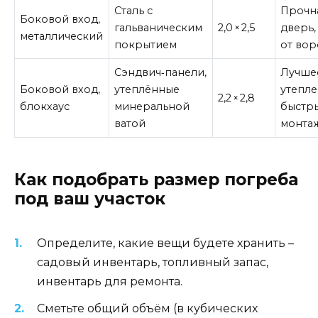
Сталь с
Прочн
Боковой вход,
гальваническим
2,0 × 2,5
дверь,
металлический
покрытием
от вор
Сэндвич‑панели,
Лучше
Боковой вход,
утеплённые
утепле
2,2 × 2,8
блокхаус
минеральной
быстр
ватой
монта
Как подобрать размер погреба
под ваш участок
Определите, какие вещи будете хранить –
садовый инвентарь, топливный запас,
инвентарь для ремонта.
Сметьте общий объём (в кубических