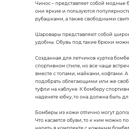
Чинос – представляет собой модные б
они яркие и пользуются популярность
рубашками, а также свободными свит
Шаровары представляют собой широк
удобны. Обувь под такие брюки можно
Созданная для летчиков куртка бомб
спортивном стиле, но все чаще встр
вместе с топами, майками, кофтами. 
подобрать облегающими или же свобо
туфли на каблуке. К бомберу спортивн
наденете юбку, то она должна быть д
Бомберы из кожи отлично могут допо
Что касается обуви, то к ним можно п
надеть в комплекте с кожаным бомберо