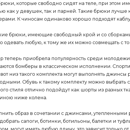
рюки, которые свободно сидят на теле, при этом им
ю как у девушек, так и парней. Такие брюки лучше 
ерами. К чиносам одинаково хорошо подходят каблу
ие брюки, имеющие свободный крой и со сборками
 одевать любую, к тому же их можно совмещать с т
ер теперь приобрела популярность среди молодежи.
ечаются бомберы в классическом исполнении. Спорт
А вот низ такого комплекта могут выполнять джинсы
дными. Обувь к такому комплекту можно выбрать 
ого стиля отлично подойдут как шорты из разных тка
линою ниже колена.
лнить образ в сочетании с джинсами, утепленными
одобрать сапоги, ботинки, ботильоны, балетки и туф
м, могут иметь любую длину, это зависит только от 