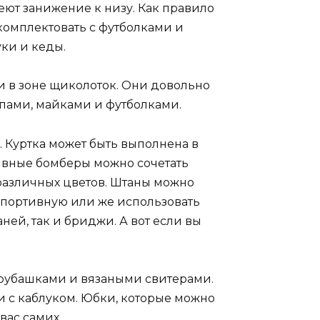
еют занижение к низу. Как правило
комплектовать с футболками и
ки и кеды.
 в зоне щиколоток. Они довольно
опами, майками и футболками.
 Куртка может быть выполнена в
ивные бомберы можно сочетать
 различных цветов. Штаны можно
спортивную или же использовать
ней, так и бриджи. А вот если вы
 рубашками и вязаными свитерами.
ли с каблуком. Юбки, которые можно
вас самих.