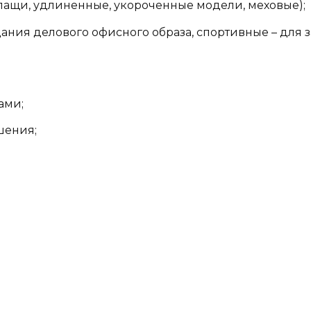
плащи, удлиненные, укороченные модели, меховые);
дания делового офисного образа, спортивные – для 
ами;
шения;