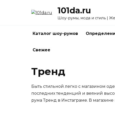
Перейти
101da.ru
к
содержанию
Шоу-румы, мода и стиль | Ж
Каталог шоу-румов
Определени
Свежее
Тренд
Быть стильной легко с магазином од
последних тенденций и веяний высо
рума Тренд в Инстаграме. В магазине