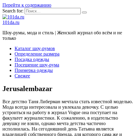
Перейти к содержанию
Search for:
101da.ru
Шоу-румы, мода и стиль | Женский журнал обо всём и не
только
Каталог шоу-румов
Определение размера
Посадка одежды
Посещение шоу-рума
Примерка одежды
Свежее
Jerusalembazar
Все детство Таня Либерман мечтала стать известной моделью.
Мода всегда интересовала и увлекала девочку. С целью
устроиться на работу в журнал Vogue она поступает на
факультет журналистики. К сожалению, в издательство
девушку не взяли, однако мечта детства частично
исполнилась. На сегодняшний день Татьяна является
владелицей собственного бренда, для которого сама же и