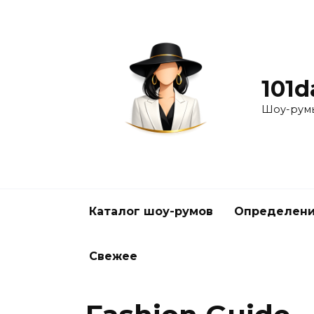
Перейти
к
содержанию
101d
Шоу-румы
Каталог шоу-румов
Определени
Свежее