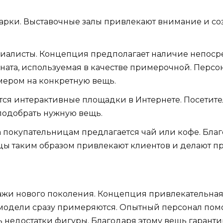
 марки. Выставочные залы привлекают внимание и с
иалисты. Концепция предполагает наличие непосред
мната, используемая в качестве примерочной. Перс
мером на конкретную вещь.
ся интерактивные площадки в Интернете. Посетите
подобрать нужную вещь.
окупательницам предлагается чай или кофе. Благо
цы таким образом привлекают клиентов и делают п
дажи нового поколения. Концепция привлекательная
модели сразу примеряются. Опытный персонал помог
ь недостатки фигуры. Благодаря этому вещь гарант