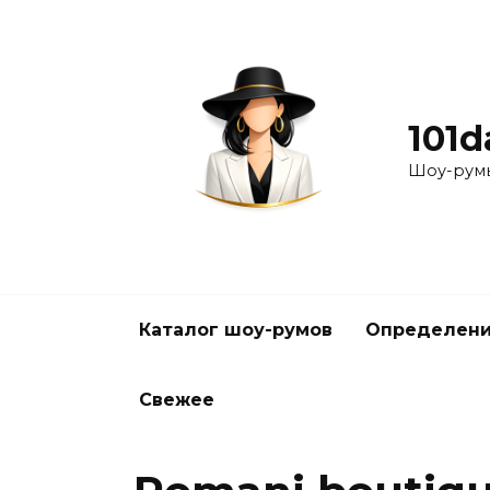
Перейти
к
содержанию
101d
Шоу-румы
Каталог шоу-румов
Определени
Свежее