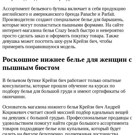
Ассортимент бельевого бутика включает в себя продукцию
английского и американского бренда Panache и Parfait.
Производители создают специальное белье для барышень,
которые могут похвастаться пышными формами. На сайте
интернет-магазина белья Crazy beach быстро и невероятно
просто сделать заказ и оформить покупку товара. Также
девушка может посетить шоу-рум Крейзи бич, чтобы
примерять понравившуюся модель.
Роскошное нижнее белье для женщин с
пышным бюстом
В бельевом бутике Крейзи бич работают только опытные
консультанты, которые прошли обучение на курсах по
подбору белья для большой груди и имеют сертификаты об
окончании.
Основатель магазина нижнего белья Крейзи бич Андрей
Коцюкевич считает своей миссией подбор идеальных вещей
на девушек с большой грудью. Профессиональные продавцы с
удовольствием помогут найти среди большого ассортимента
товаров подходящее белье или купальник, который будет
сидеть на фигуре безупречно, подчеркивая достоинства