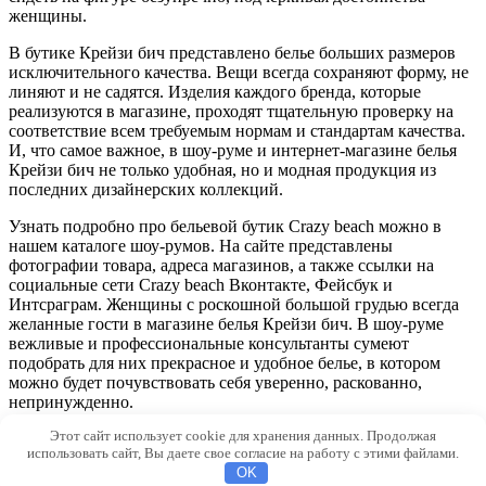
женщины.
В бутике Крейзи бич представлено белье больших размеров
исключительного качества. Вещи всегда сохраняют форму, не
линяют и не садятся. Изделия каждого бренда, которые
реализуются в магазине, проходят тщательную проверку на
соответствие всем требуемым нормам и стандартам качества.
И, что самое важное, в шоу-руме и интернет-магазине белья
Крейзи бич не только удобная, но и модная продукция из
последних дизайнерских коллекций.
Узнать подробно про бельевой бутик Crazy beach можно в
нашем каталоге шоу-румов. На сайте представлены
фотографии товара, адреса магазинов, а также ссылки на
социальные сети Crazy beach Вконтакте, Фейсбук и
Интсраграм. Женщины с роскошной большой грудью всегда
желанные гости в магазине белья Крейзи бич. В шоу-руме
вежливые и профессиональные консультанты сумеют
подобрать для них прекрасное и удобное белье, в котором
можно будет почувствовать себя уверенно, раскованно,
непринужденно.
Этот сайт использует cookie для хранения данных. Продолжая
© 2026 101da.ru
использовать сайт, Вы даете свое согласие на работу с этими файлами.
OK
a707d63243616eca