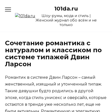
Перейти
101da.ru
к
содержанию
Шоу-румы, мода и стиль |
Женский журнал обо всём и не
только
Сочетание романтика с
натуралом и классиком по
системе типажей Двин
Ларсон
Романтик в системе Двин Ларсон – самый
женственный, изящный и утонченный типаж.
Такие девушки будто родились в другой
эпохе, когда стиль унисекс и оверсайз, которые
остаются в тренде уже несколько лет, еще не
были актуальны. Романтичную и элегантную