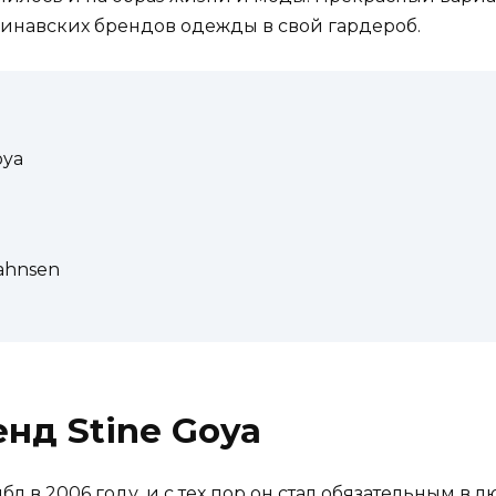
инавских брендов одежды в свой гардероб.
oya
ahnsen
нд Stine Goya
бл в 2006 году, и с тех пор он стал обязательным в