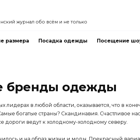
енский журнал обо всём и не только
е размера
Посадка одежды
Посещение шо
е бренды одежды
ых лидерах в любой области, оказывается, что в коне
амые богатые страны? Скандинавия. Счастливое н
все дороги ведут к холодному-холодному северу.
илось и на образ жизни и моды. Прекрасный вариант