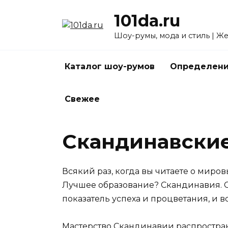
Перейти
101da.ru
к
содержанию
Шоу-румы, мода и стиль | Ж
Каталог шоу-румов
Определени
Свежее
Скандинавски
Всякий раз, когда вы читаете о миров
Лучшее образование? Скандинавия. С
показатель успеха и процветания, и 
Мастерство Скандинавии распростран