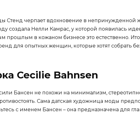
ы Стенд черпает вдохновение в непринужденной ж
году создала Нелли Камрас, у которой появилась ид
м прошлым в кожаном бизнесе это естественно. Ито
ренд для опытных женщин, которые хотят собрать б
ка Cecilie Bahnsen
или Бансен не похожи на минимализм, стереотипно
ротивостоять. Сама датская художница моды предпо
ьтесь с именем Бансен – она предназначена для гл