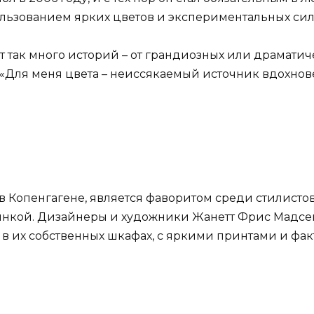
льзованием ярких цветов и экспериментальных сил
т так много историй – от грандиозных или драмати
е. «Для меня цвета – неиссякаемый источник вдохнов
в Копенгагене, является фаворитом среди стилисто
инкой. Дизайнеры и художники Жанетт Фрис Мадсе
 в их собственных шкафах, с яркими принтами и фа