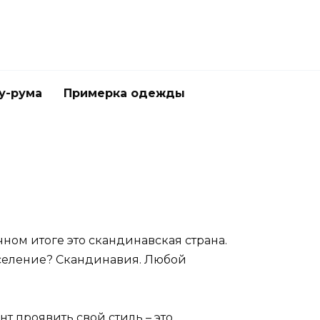
у-рума
Примерка одежды
чном итоге это скандинавская страна.
аселение? Скандинавия. Любой
 проявить свой стиль – это