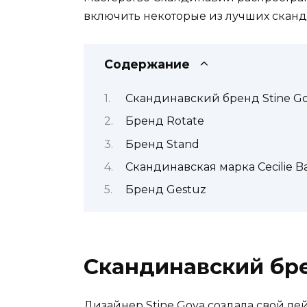
включить некоторые из лучших сканд
Содержание
Скандинавский бренд Stine G
Бренд Rotate
Бренд Stand
Скандинавская марка Cecilie B
Бренд Gestuz
Скандинавский бре
Дизайнер Stine Goya создала свой лей