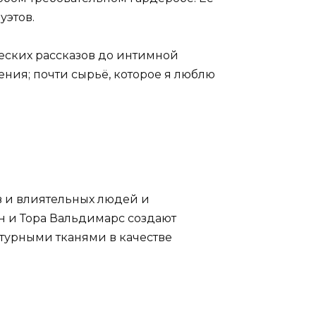
уэтов.
ческих рассказов до интимной
ения; почти сырьё, которое я люблю
в и влиятельных людей и
н и Тора Вальдимарс создают
ктурными тканями в качестве