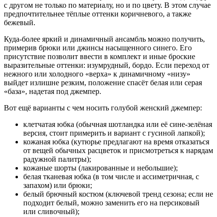
с другом не только по материалу, но и по цвету. В этом случае
предпочтительнее тёплые оттенки коричневого, а также
бежевый.
Куда-более яркий и динамичный ансамбль можно получить,
примерив брюки или джинсы насыщенного синего. Его
присутствие позволит ввести в комплект и иные броские
выразительные оттенки: изумрудный, бордо. Если переход от
нежного или холодного «верха» к динамичному «низу»
выйдет излишне резким, положение спасёт белая или серая
«база», надетая под джемпер.
Вот ещё варианты с чем носить голубой женский джемпер:
клетчатая юбка (обычная шотландка или её сине-зелёная
версия, стоит примерить и вариант с гусиной лапкой);
кожаная юбка (кутюрье предлагают на время отказаться
от вещей обычных расцветок и присмотреться к нарядам
радужной палитры);
кожаные шорты (лакированные и небольшие);
белая тканевая юбка (в том числе и ассиметричная, с
запахом) или брюки;
белый брючный костюм (ключевой тренд сезона; если не
подходит белый, можно заменить его на персиковый
или сливочный);