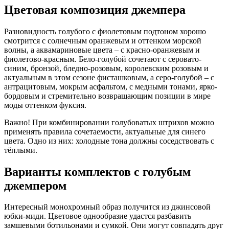
Цветовая композиция джемпера
Разновидность голубого с фиолетовым подтоном хорошо
смотрится с солнечным оранжевым и оттенком морской
волны, а аквамариновые цвета – с красно-оранжевым и
фиолетово-красным. Бело-голубой сочетают с серовато-
синим, бронзой, бледно-розовым, королевским розовым и
актуальным в этом сезоне фисташковым, а серо-голубой – с
антрацитовым, мокрым асфальтом, с медными тонами, ярко-
бордовым и стремительно возвращающим позиции в мире
моды оттенком фуксия.
Важно! При комбинировании голубоватых штрихов можно
применять правила сочетаемости, актуальные для синего
цвета. Одно из них: холодные тона должны соседствовать с
тёплыми.
Варианты комплектов с голубым
джемпером
Интересный монохромный образ получится из джинсовой
юбки-миди. Цветовое однообразие удастся разбавить
замшевыми ботильонами и сумкой. Они могут совпадать друг