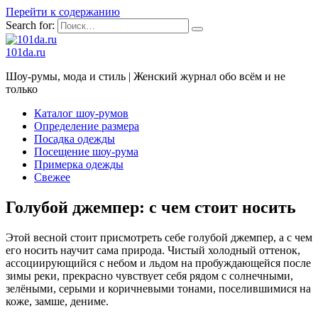
Перейти к содержанию
Search for:
101da.ru
Шоу-румы, мода и стиль | Женский журнал обо всём и не
только
Каталог шоу-румов
Определение размера
Посадка одежды
Посещение шоу-рума
Примерка одежды
Свежее
Голубой джемпер: с чем стоит носить
Этой весной стоит присмотреть себе голубой джемпер, а с чем
его носить научит сама природа. Чистый холодный оттенок,
ассоциирующийся с небом и льдом на пробуждающейся после
зимы реки, прекрасно чувствует себя рядом с солнечными,
зелёными, серыми и коричневыми тонами, поселившимися на
коже, замше, дениме.