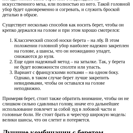
искусственного меха, или полностью из него. Такой головной
убор будет одновременно и согревать, и служить броской
деталью в образе.
Существует несколько способов как носить берет, чтобы он
крепко держался на голове и при этом хорошо смотрелся:
Классический способ носки берета – на лбу. В этом
положении головной убор наиболее надежно закреплен
на голове, а шансы, что он неожиданно упадет,
снижаются до нуля.
Еще один надежный метод – на затылке. Так, у берета
не будет возможности сползти или упасть.
Вариант с французскими нотками – на одном боку.
Однако, в таком случае берет лучше закрепить
невидимками, чтобы он оставался на голове
неподвижно.
Примеряя берет, стоит также обратить внимание, чтобы он не
слишком сильно сдавливал голову, иначе его дальнейшее
использование повлечет за собой зуд в лобовой части и
головные боли. Не стоит брать и чересчур широкую модель:
велики шансы, что он слетит и потеряется.
Лучшие комбинации с беретом