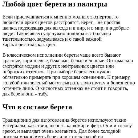
Любой цвет берета из палитры
Если прислушиваться к мнению модных экспертов, то
любители ярких цветов расстроятся. Берет – не простая
шапка, подходящая для выхода и в пир, и в мир, и в добрые
люди. Такой аксессуар нужно подбирать с большей
тщательностью, задумываясь и о такой важной
характеристике, как цвет.
В классическом исполнении береты чаще всего бывают
красные, коричневые, бежевые, белые и черные. Оптимально
смотрятся модели и других нейтральных цветов или
неброских оттенков. При выборе берета его нужно
обязательно примерять при хорошем освещении. К примеру,
голубой или зеленый могут сыграть злую шутку и болезненно
оттенить лицо. О кислотных оттенках не стоит и говорить,
для берета они – табу.
Что в составе берета
Традиционно для изготовления беретов используют такие
материалы, как: твид, шерсть, кашемир и фетр. Они и голову
греют, и выглядят очень элегантно. Для более холодной
погоды можно взять берет или с подкладкой из