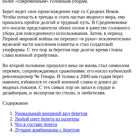
более «современным» головным уборам.
Берет ведет свое происхождение еще со Средних Веков.
Чтобы попасть в тренды и стать частью модного мира, ему
пришлось пройти долгий и трудный путь. В Средневековье
его носили представители обоих полов в качестве головного
убора для повседневного использования. Затем, в период
Первой мировой войны он перешел «в руки» исключительно
мужской части населения планеты и стал солдатской
униформы. С тех пор за беретом еще долгое время стояла
слава военной атрибутики.
Во второй половине прошлого века он вновь стал символом
перемен, сопровождаемых сражениями: его носил кубинский
революционер Че Гевара. И только к 2000-ым годам берет
наконец избавился от своей военной славы и дошел до
модных показов. С тех самых пор он запал в сердце и
дизайнерам, и экспертам по стилю, и любителям.
Содержание
Уникальный внешний вид беретов
Любой цвет берета из палитры
Что в составе берета
Лучшие комбинации с беретом