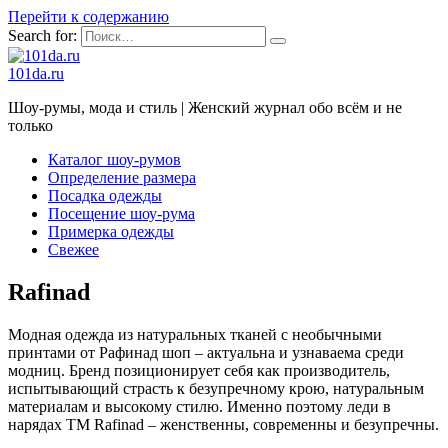
Перейти к содержанию
Search for:
101da.ru
Шоу-румы, мода и стиль | Женский журнал обо всём и не
только
Каталог шоу-румов
Определение размера
Посадка одежды
Посещение шоу-рума
Примерка одежды
Свежее
Rafinad
Модная одежда из натуральных тканей с необычными
принтами от Рафинад шоп – актуальна и узнаваема среди
модниц. Бренд позиционирует себя как производитель,
испытывающий страсть к безупречному крою, натуральным
материалам и высокому стилю. Именно поэтому леди в
нарядах ТМ Rafinad – женственны, современны и безупречны.