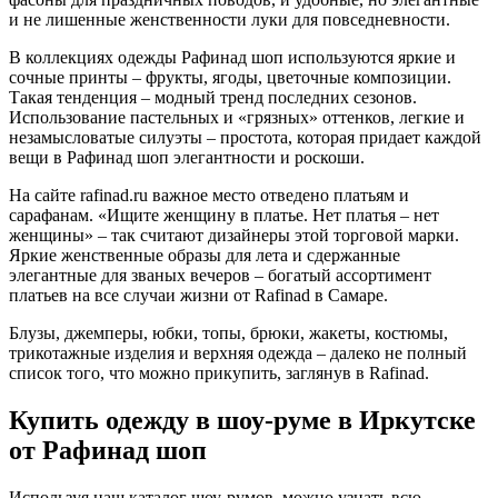
и не лишенные женственности луки для повседневности.
В коллекциях одежды Рафинад шоп используются яркие и
сочные принты – фрукты, ягоды, цветочные композиции.
Такая тенденция – модный тренд последних сезонов.
Использование пастельных и «грязных» оттенков, легкие и
незамысловатые силуэты – простота, которая придает каждой
вещи в Рафинад шоп элегантности и роскоши.
На сайте rafinad.ru важное место отведено платьям и
сарафанам. «Ищите женщину в платье. Нет платья – нет
женщины» – так считают дизайнеры этой торговой марки.
Яркие женственные образы для лета и сдержанные
элегантные для званых вечеров – богатый ассортимент
платьев на все случаи жизни от Rafinad в Самаре.
Блузы, джемперы, юбки, топы, брюки, жакеты, костюмы,
трикотажные изделия и верхняя одежда – далеко не полный
список того, что можно прикупить, заглянув в Rafinad.
Купить одежду в шоу-руме в Иркутске
от Рафинад шоп
Используя наш каталог шоу-румов, можно узнать всю