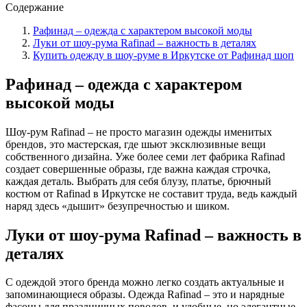
Содержание
Рафинад – одежда с характером высокой моды
Луки от шоу-рума Rafinad – важность в деталях
Купить одежду в шоу-руме в Иркутске от Рафинад шоп
Рафинад – одежда с характером
высокой моды
Шоу-рум Rafinad – не просто магазин одежды именитых
брендов, это мастерская, где шьют эксклюзивные вещи
собственного дизайна. Уже более семи лет фабрика Rafinad
создает совершенные образы, где важна каждая строчка,
каждая деталь. Выбрать для себя блузу, платье, брючный
костюм от Rafinad в Иркутске не составит труда, ведь каждый
наряд здесь «дышит» безупречностью и шиком.
Луки от шоу-рума Rafinad – важность в
деталях
С одеждой этого бренда можно легко создать актуальные и
запоминающиеся образы. Одежда Rafinad – это и нарядные
фасоны для праздничных поводов, и удобные, но элегантные