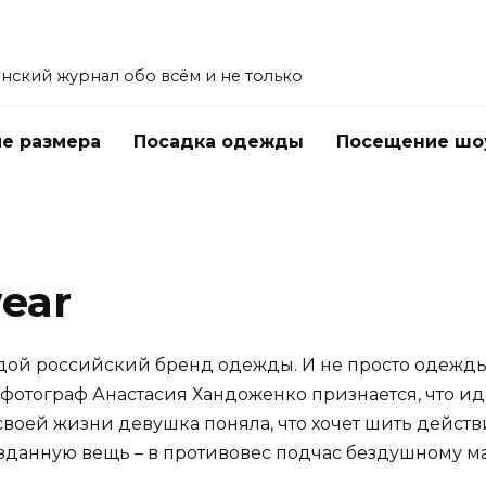
енский журнал обо всём и не только
е размера
Посадка одежды
Посещение шо
wear
лодой российский бренд одежды. И не просто одежды
 – фотограф Анастасия Хандоженко признается, что и
 своей жизни девушка поняла, что хочет шить дейст
зданную вещь – в противовес подчас бездушному ма