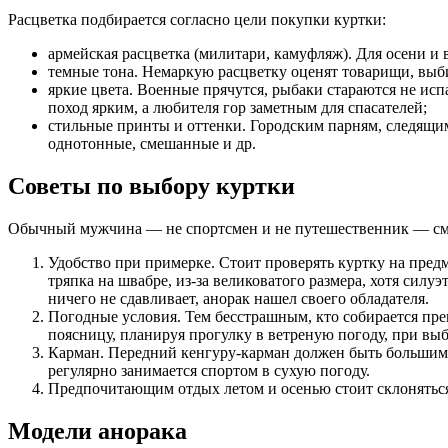
Расцветка подбирается согласно цели покупки куртки:
армейская расцветка (милитари, камуфляж). Для осени и
темные тона. Немаркую расцветку оценят товарищи, выб
яркие цвета. Военные прячутся, рыбаки стараются не исп
поход ярким, а любителя гор заметным для спасателей;
стильные принты и оттенки. Городским парням, следящим
однотонные, смешанные и др.
Советы по выбору куртки
Обычный мужчина — не спортсмен и не путешественник — сможе
Удобство при примерке. Стоит проверять куртку на предм
тряпка на швабре, из-за великоватого размера, хотя сил
ничего не сдавливает, анорак нашел своего обладателя.
Погодные условия. Тем бесстрашным, кто собирается пре
поясницу, планируя прогулку в ветреную погоду, при вы
Карман. Передний кенгуру-карман должен быть большим д
регулярно занимается спортом в сухую погоду.
Предпочитающим отдых летом и осенью стоит склоняться
Модели анорака