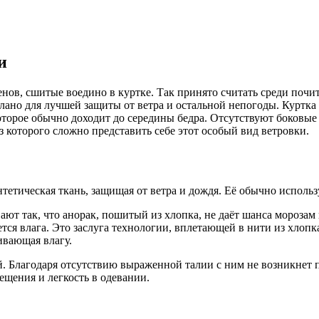
и
ов, сшитые воедино в куртке. Так принято считать среди почит
елано для лучшей защиты от ветра и остальной непогоды. Куртка
торое обычно доходит до середины бедра. Отсутствуют боковые 
 которого сложно представить себе этот особый вид ветровки.
етическая ткань, защищая от ветра и дождя. Её обычно использ
ют так, что анорак, пошитый из хлопка, не даёт шанса морозам 
ется влага. Это заслуга технологии, вплетающей в нити из хлоп
вающая влагу.
. Благодаря отсутствию выраженной талии с ним не возникнет п
ещения и легкость в одевании.