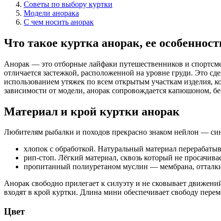
Советы по выбору куртки
Модели анорака
С чем носить анорак
Что такое куртка анорак, ее особенност
Анорак — это отборные лайфаки путешественников и спортсмен
отличается застежкой, расположенной на уровне груди. Это сд
использованием утяжек по всем открытым участкам изделия, ко
зависимости от модели, анорак сопровождается капюшоном, без
Материал и крой куртки анорак
Любителям рыбалки и походов прекрасно знаком нейлон — синт
хлопок с обработкой. Натуральный материал перерабатыва
рип-стоп. Лёгкий материал, сквозь который не просачива
пропитанный полиуретаном муслин — мембрана, отталки
Анорак свободно прилегает к силуэту и не сковывает движений
входят в крой куртки. Длина мини обеспечивает свободу перем
Цвет