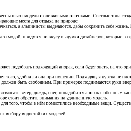
 весны шьют модели с оливковыми оттенками. Светлые тона созд
ирающие места для отдыха на природе;
ачкаться, а альпинисты выделяются, дабы сохранить себе жизнь. 
 за модой, придутся по вкусу выдумки дизайнеров, которые раз
т подобрать подходящий анорак, если будет знать, на что ори
ет того, удобна ли она при ношении. Подходящая куртка не плот
уэт должен быть свободным. При примерке поднимаются руки вверх
возмогать ветер, дождь, снег, понадобится анорак с обычным 
боре стоит обратить внимания на удлиненную модель.
ля того, чтобы в нём поместились необходимые вещи. Существую
 к выбору водостойких моделей.