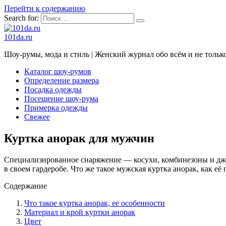
Перейти к содержанию
Search for:
101da.ru
Шоу-румы, мода и стиль | Женский журнал обо всём и не тольк
Каталог шоу-румов
Определение размера
Посадка одежды
Посещение шоу-рума
Примерка одежды
Свежее
Куртка анорак для мужчин
Специализированное снаряжение — косухи, комбинезоны и дж
в своем гардеробе. Что же такое мужская куртка анорак, как её 
Содержание
Что такое куртка анорак, ее особенности
Материал и крой куртки анорак
Цвет