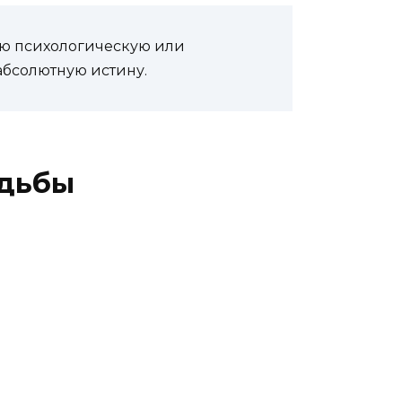
ую психологическую или
абсолютную истину.
удьбы