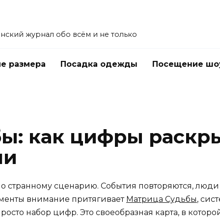
енский журнал обо всём и не только
е размера
Посадка одежды
Посещение шо
ы: как цифры раскр
ни
 по странному сценарию. События повторяются, люд
оменты внимание притягивает
Матрица Судьбы
, сис
просто набор цифр. Это своеобразная карта, в которо