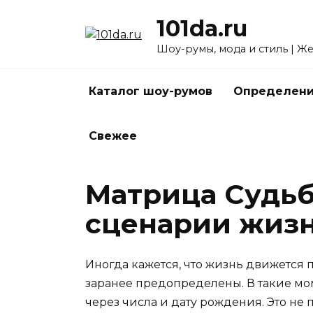
Перейти
101da.ru
к
содержанию
Шоу-румы, мода и стиль | Ж
Каталог шоу-румов
Определени
Свежее
Матрица Судьб
сценарии жиз
Иногда кажется, что жизнь движется
заранее предопределены. В такие м
через числа и дату рождения. Это не 