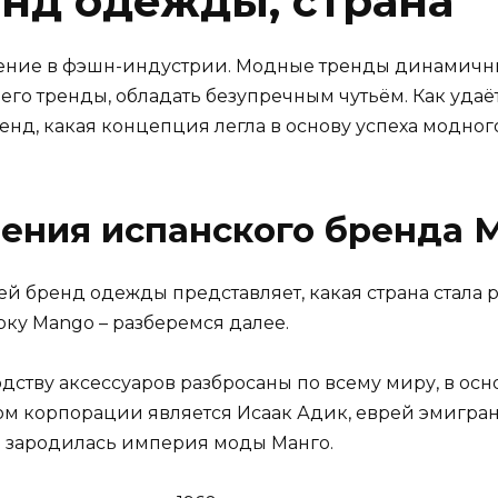
енд одежды, страна
вление в фэшн-индустрии. Модные тренды динамичны
 его тренды, обладать безупречным чутьём. Как уд
нд, какая концепция легла в основу успеха модног
вения испанского бренда 
ей бренд одежды представляет, какая страна стала
арку Mango – разберемся далее.
тву аксессуаров разбросаны по всему миру, в осно
 корпорации является Исаак Адик, еврей эмигрант
де зародилась империя моды Манго.