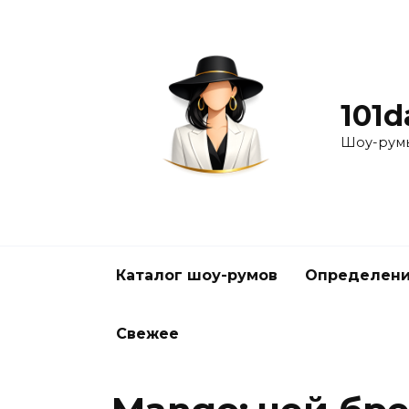
Перейти
к
содержанию
101d
Шоу-румы
Каталог шоу-румов
Определени
Свежее