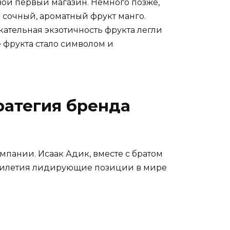
свой первый магазин. Немного позже,
 сочный, ароматный фрукт манго.
кательная экзотичность фрукта легли
 фрукта стало символом и
ратегия бренда
пании. Исаак Адик, вместе с братом
сятилетия лидирующие позиции в мире