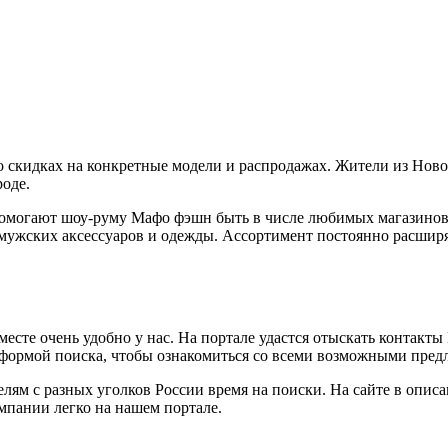
о скидках на конкретные модели и распродажах. Жители из Ново
роде.
омогают шоу-руму Мафо фэшн быть в числе любимых магазинов.
 мужских аксессуаров и одежды. Ассортимент постоянно расширя
е очень удобно у нас. На портале удастся отыскать контакты Ma
е формой поиска, чтобы ознакомиться со всеми возможными пред
ям с разных уголков России время на поиски. На сайте в описа
омпании легко на нашем портале.