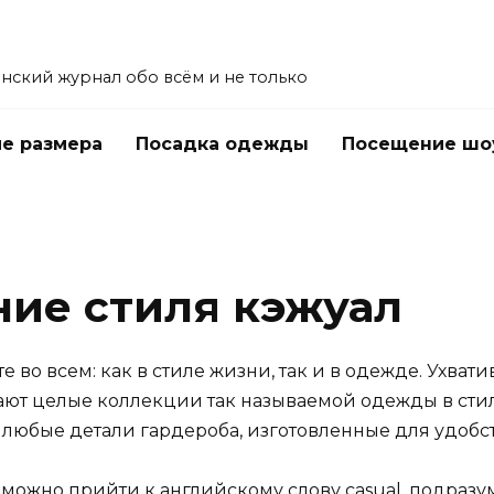
енский журнал обо всём и не только
е размера
Посадка одежды
Посещение шо
ние стиля кэжуал
е во всем: как в стиле жизни, так и в одежде. Ухв
ают целые коллекции так называемой одежды в стиле
, любые детали гардероба, изготовленные для удобст
о можно прийти к английскому слову casual, подра