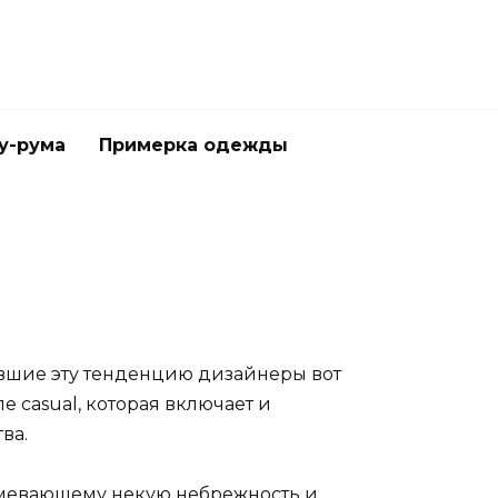
у-рума
Примерка одежды
атившие эту тенденцию дизайнеры вот
 casual, которая включает и
ва.
зумевающему некую небрежность и