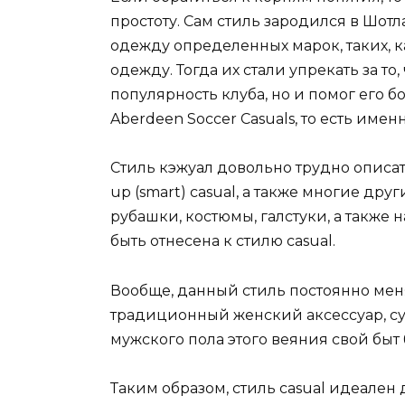
простоту. Сам стиль зародился в Шот
одежду определенных марок, таких, как
одежду. Тогда их стали упрекать за то,
популярность клуба, но и помог его
Aberdeen Soccer Casuals, то есть име
Стиль кэжуал довольно трудно описать 
up (smart) casual, а также многие дру
рубашки, костюмы, галстуки, а также
быть отнесена к стилю casual.
Вообще, данный стиль постоянно меня
традиционный женский аксессуар, сумк
мужского пола этого веяния свой быт
Таким образом, стиль casual идеален 