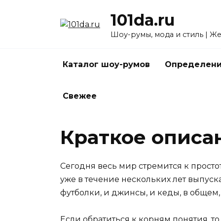
Перейти
101da.ru
к
содержанию
Шоу-румы, мода и стиль | Ж
Каталог шоу-румов
Определени
Свежее
Краткое описа
Сегодня весь мир стремится к простот
уже в течение нескольких лет выпуск
футболки, и джинсы, и кеды, в общем
Если обратиться к корням понятия, т