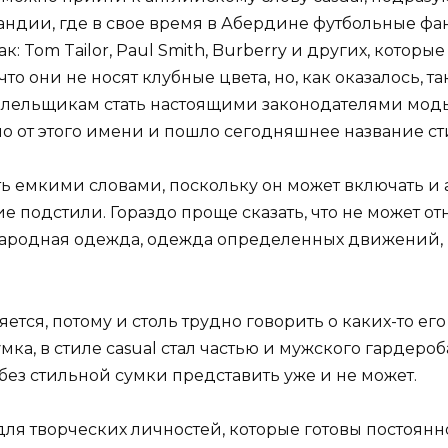
ландии, где в свое время в Абердине футбольные фа
: Tom Tailor, Paul Smith, Burberry и других, котор
 что они не носят клубные цвета, но, как оказалось, 
 болельщикам стать настоящими законодателями мод
нно от этого имени и пошло сегодняшнее название ст
емкими словами, поскольку он может включать и all-o
гие подстили. Гораздо проще сказать, что не может о
 народная одежда, одежда определенных движений, 
ется, потому и столь трудно говорить о каких-то ег
а, в стиле casual стал частью и мужского гардероб
 без стильной сумки представить уже и не может.
для творческих личностей, которые готовы постоянно