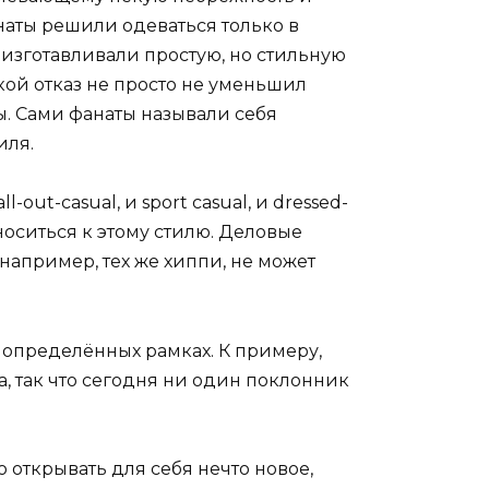
наты решили одеваться только в
ые изготавливали простую, но стильную
такой отказ не просто не уменьшил
ы. Сами фанаты называли себя
иля.
ut-casual, и sport casual, и dressed-
тноситься к этому стилю. Деловые
например, тех же хиппи, не может
о определённых рамках. К примеру,
а, так что сегодня ни один поклонник
 открывать для себя нечто новое,