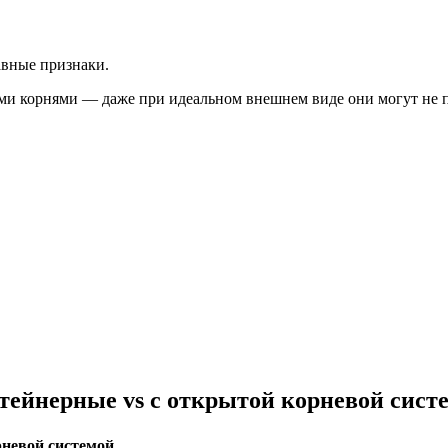
авные признаки.
и корнями — даже при идеальном внешнем виде они могут не п
тейнерные vs с открытой корневой сист
невой системой