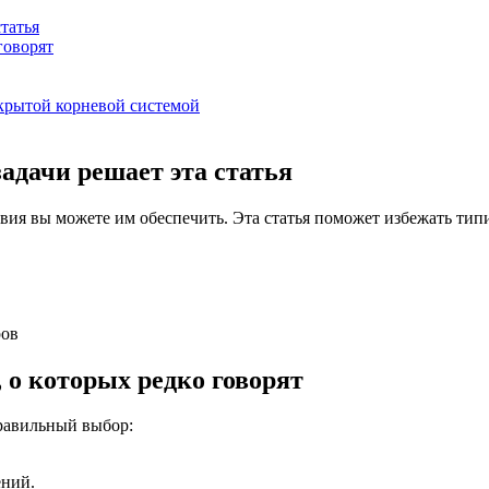
статья
говорят
ткрытой корневой системой
задачи решает эта статья
овия вы можете им обеспечить. Эта статья поможет избежать ти
ров
 о которых редко говорят
правильный выбор:
ений.