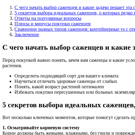
С чего начать выбор саженцев и какие задачи решает эта 
5 секретов выбора идеальных саженцев, о которых редко 
Ответы на популярные вопросы
Плюсы и минусы покупки саженцев
Сравнение разных типов саженцев: контейнерные vs с о
Заключение
С чего начать выбор саженцев и какие 
Перед покупкой важно понять, зачем вам саженцы и какие усл
растения.
Определить подходящий сорт для вашего климата
Научиться отличать здоровые саженцы от слабых
Понять, какой возраст растений оптимален
Избежать покупки пересушенных или больных экземпля
5 секретов выбора идеальных саженцев,
Вот несколько ключевых моментов, которые помогут сделать 
1. Осматривайте корневую систему
Корни должны быть живыми, влажными, без гнили и поврежд