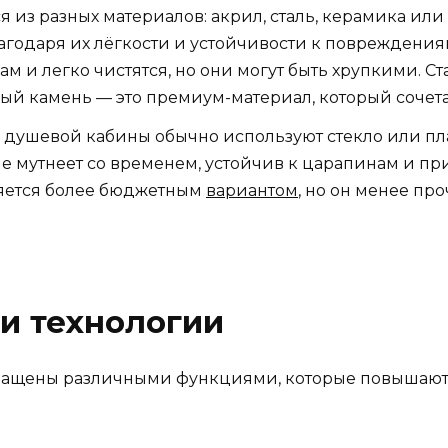
 из разных материалов: акрил, сталь, керамика ил
годаря их лёгкости и устойчивости к повреждени
м и легко чистятся, но они могут быть хрупкими. С
ый камень — это премиум-материал, который сочета
й душевой кабины обычно используют стекло или пла
е мутнеет со временем, устойчив к царапинам и п
вляется более бюджетным
вариантом
, но он менее пр
и технологии
нащены различными функциями, которые повышают