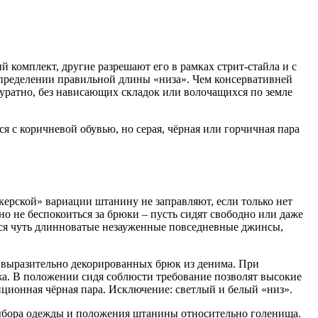
 комплект, другие разрешают его в рамках стрит-стайла и с
определении правильной длины «низа». Чем консервативней
куратно, без нависающих складок или волочащихся по земле
я с коричневой обувью, но серая, чёрная или горчичная пара
окерской» вариации штанину не заправляют, если только нет
но не беспокоиться за брюки – пусть сидят свободно или даже
тся чуть длинноватые незауженные повседневные джинсы,
 выразительно декорированных брюк из денима. При
жа. В положении сидя соблюсти требование позволят высокие
ционная чёрная пара. Исключение: светлый и белый «низ».
выбора одежды и положения штанины относительно голенища.