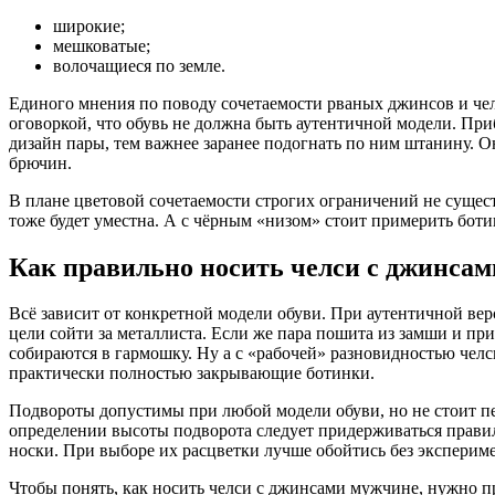
широкие;
мешковатые;
волочащиеся по земле.
Единого мнения по поводу сочетаемости рваных джинсов и чел
оговоркой, что обувь не должна быть аутентичной модели. Пр
дизайн пары, тем важнее заранее подогнать по ним штанину. О
брючин.
В плане цветовой сочетаемости строгих ограничений не сущест
тоже будет уместна. А с чёрным «низом» стоит примерить боти
Как правильно носить челси с джинсам
Всё зависит от конкретной модели обуви. При аутентичной вер
цели сойти за металлиста. Если же пара пошита из замши и пр
собираются в гармошку. Ну а с «рабочей» разновидностью чел
практически полностью закрывающие ботинки.
Подвороты допустимы при любой модели обуви, но не стоит п
определении высоты подворота следует придерживаться правил
носки. При выборе их расцветки лучше обойтись без эксперим
Чтобы понять, как носить челси с джинсами мужчине, нужно п