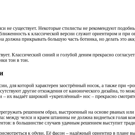
си не существует. Некоторые стилисты не рекомендуют подобный
иближенность к классической версии служит ориентиром и при 
на должна прикрывать большую часть ботинка, но делать это ак
вует. Классический синий и голубой деним прекрасно согласуетс
нки тон в тон.
и
сии, для которой характерен заострённый носок, а также при «р
исутствуют другие отхождения от канонического дизайна, то мож
си – их выдаёт широкий «укреплённый» нос – прекрасно смотря
ерегружать решением образ, выстроенный на основе рваных или
а: между челси и краем штанины не должна виднеться голая ко
ентов: в большинстве случаев удачным решением выступит тради
рисмотреться к обуви. Её фасон – надёжный ориентир в плане 