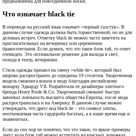
предназначена для повседневной носки.
Что означает black tie
В переводе на русский язык означает «черный галстук». В
данном случае одежда должна быть торжественной, но не для
деловых встреч. Отметку black tie можно часто заметить на
пригласительных на вечеринку или церемонию
бракосочетания. Если думать, что это такое блэк тай, то ответ
очевиден. Это оптимальное решение для выхода в свет,
похода в театр, вечеринки.
Стиль одежды пришел на смену «white tie», который был
широко распространен до середины 19 столетия. Укороченная
модель смокинга вошла в моду благодаря английскому
монарху Эдварду VII. Разработали ее дизайнеры элитного
бренда Henry Poole & Co. Укороченный смокинг быстро
завоевал лояльность высшего общества Европы, после мода
распространилась и на Америку. В данном случае можно
утверждать, что дресс код black tie – это символ элиты,
неотъемлемая часть гардероба богатых, а в наше время еще и
знаменитых.
Если до сих пор не понятно, что это такое, то яркие примеры
дресс кода блэк тай можно встретить на красных дорожках