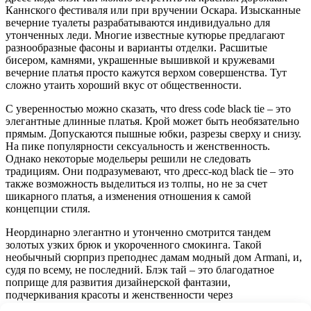
Каннского фестиваля или при вручении Оскара. Изысканные
вечерние туалеты разрабатываются индивидуально для
утонченных леди. Многие известные кутюрье предлагают
разнообразные фасоны и варианты отделки. Расшитые
бисером, камнями, украшенные вышивкой и кружевами
вечерние платья просто кажутся верхом совершенства. Тут
сложно утаить хороший вкус от общественности.
С уверенностью можно сказать, что dress code black tie – это
элегантные длинные платья. Крой может быть необязательно
прямым. Допускаются пышные юбки, разрезы сверху и снизу.
На пике популярности сексуальность и женственность.
Однако некоторые модельеры решили не следовать
традициям. Они подразумевают, что дресс-код black tie – это
также возможность выделиться из толпы, но не за счет
шикарного платья, а изменения отношения к самой
концепции стиля.
Неординарно элегантно и утонченно смотрится тандем
золотых узких брюк и укороченного смокинга. Такой
необычный сюрприз преподнес дамам модный дом Armani, и,
судя по всему, не последний. Блэк тай – это благодатное
поприще для развития дизайнерской фантазии,
подчеркивания красоты и женственности через
неординарность!