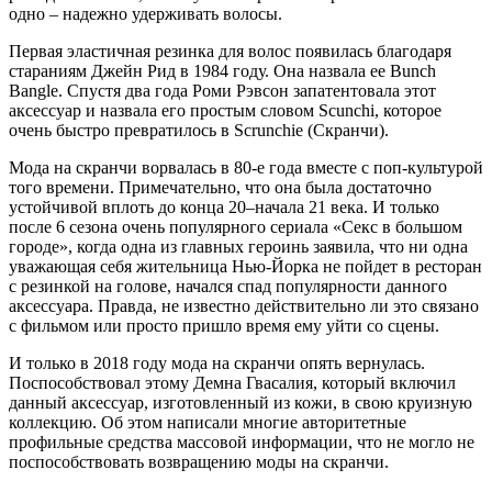
одно – надежно удерживать волосы.
Первая эластичная резинка для волос появилась благодаря
стараниям Джейн Рид в 1984 году. Она назвала ее Bunch
Bangle. Спустя два года Роми Рэвсон запатентовала этот
аксессуар и назвала его простым словом Scunchi, которое
очень быстро превратилось в Scrunchie (Скранчи).
Мода на скранчи ворвалась в 80-е года вместе с поп-культурой
того времени. Примечательно, что она была достаточно
устойчивой вплоть до конца 20–начала 21 века. И только
после 6 сезона очень популярного сериала «Секс в большом
городе», когда одна из главных героинь заявила, что ни одна
уважающая себя жительница Нью-Йорка не пойдет в ресторан
с резинкой на голове, начался спад популярности данного
аксессуара. Правда, не известно действительно ли это связано
с фильмом или просто пришло время ему уйти со сцены.
И только в 2018 году мода на скранчи опять вернулась.
Поспособствовал этому Демна Гвасалия, который включил
данный аксессуар, изготовленный из кожи, в свою круизную
коллекцию. Об этом написали многие авторитетные
профильные средства массовой информации, что не могло не
поспособствовать возвращению моды на скранчи.