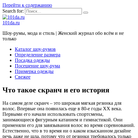
Перейти к содержанию
Search for:
101da.ru
Шоу-румы, мода и стиль | Женский журнал обо всём и не
только
Каталог шоу-румов
Определение размера
Посадка одежды
Посещение шоу-рума
Примерка одежды
Свежее
Что такое скранч и его история
На самом деле скранч – это широкая мягкая резинка для
волос. Впервые она появилась еще в 80-е годы ХХ века.
Первыми его начали использовать спортсмены,
занимающиеся фигурным катанием и гимнастикой. Они
применяли его для завязывания волос во время соревнований.
Естественно, что в то время ни о каком изысканном дизайне
речь даже не шла, потому что от резинки требовалось только