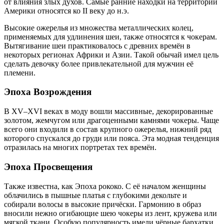
от влияния злых духов. Самые ранние находки на территории
Америки относятся ко II веку до н.э.
Высокие ожерелья из множества металлических колец,
применяемых для удлинения шеи, также относятся к чокерам.
Вытягивание шеи практиковалось с древних времён в
некоторых регионах Африки и Азии. Такой обычай имел цель
сделать девочку более привлекательной для мужчин её
племени.
Эпоха Возрождения
В XV–XVI веках в моду вошли массивные, декорированные
золотом, жемчугом или драгоценными камнями чокеры. Чаще
всего они входили в состав крупного ожерелья, нижний ряд
которого спускался до груди или пояса. Эта модная тенденция
отразилась на многих портретах тех времён.
Эпоха Просвещения
Также известна, как Эпоха рококо. С её началом женщины
облачились в пышные платья с глубокими декольте и
собирали волосы в высокие причёски. Гармонию в образ
вносили нежно огибающие шею чокеры из лент, кружева или
мягкой ткани. Особую популярность имели чёрные бархатки,