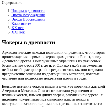
Содержание
Чокеры в древности
Эпоха Возрождения
Эпоха Просвещения
Классицизм
XX век
XXI век
Чокеры в древности
Археологические находки позволили определить, что история
происхождения первых чокеров приходится на Египт, эпоху
Древнего царства. Обнаруженные украшения из фаянсовых
бусин датируются 2500 г. до н. э. Однако такой вид ожерелья
не был особо распространён среди египтян, т.к. они отдавали
предпочтение оплечьям из драгоценных металлов, которые
частично или полностью покрывали плечи и грудь.
Большее значение чокеры имели в культуре коренных жителей
Америки и Мексики. Они изготавливали украшения из
птичьих костей, клыков диких зверей, ракушек или дерева. У
индейцев чокеры являлись символом власти вождя и
выступали в качестве талисманов, призванных защитить его