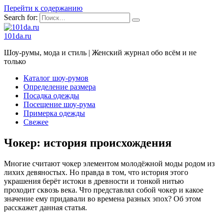
Перейти к содержанию
Search for:
101da.ru
Шоу-румы, мода и стиль | Женский журнал обо всём и не
только
Каталог шоу-румов
Определение размера
Посадка одежды
Посещение шоу-рума
Примерка одежды
Свежее
Чокер: история происхождения
Многие считают чокер элементом молодёжной моды родом из
лихих девяностых. Но правда в том, что история этого
украшения берёт истоки в древности и тонкой нитью
проходит сквозь века. Что представлял собой чокер и какое
значение ему придавали во времена разных эпох? Об этом
расскажет данная статья.