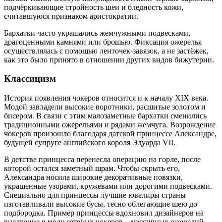
подчёркивающие стройность шеи и бледность кожи,
считавшуюся признаком аристократии.
Бархатки часто украшались жемчужными подвесками,
драгоценными камнями или брошью. Фиксация ожерелья
осуществлялась с помощью ленточек-завязок, а не застёжек,
как это было принято в отношении других видов бижутерии.
Классицизм
История появления чокеров относится и к началу XIX века.
Модой завладели высокие воротники, расшитые золотом и
бисером. В связи с этим малозаметные бархатки сменились
традиционными ожерельями и рядами жемчуга. Возрождение
чокеров произошло благодаря датской принцессе Александре,
будущей супруге английского короля Эдуарда VII.
В детстве принцесса перенесла операцию на горле, после
которой остался заметный шрам. Чтобы скрыть его,
Александра носила широкие декоративные повязки,
украшенные узорами, кружевами или дорогими подвесками.
Специально для принцессы лучшие ювелиры страны
изготавливали высокие бусы, тесно облегающие шею до
подбородка. Пример принцессы вдохновил дизайнеров на
внедрение в моду сетевых чокеров – массивных ожерелий,