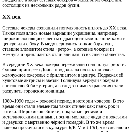
состоящих из нескольких рядов бусин.
XX век
Сетевые чокеры сохранили популярность вплоть до XX века.
Также появились новые вариации украшения, например,
широкие лоснящиеся ленты с драгоценными планшетками в
центре или с боку. В моду вернулись тонкие бархатки,
ставшие элементом стиля «ретро», а сетевые чокеры из
жемчуга и бриллиантов отличали дам из высшего общества.
В середине XX века чокеры переживали спад популярности.
Однако принцесса Диана продолжала носить широкое
жемчужное ожерелье с бриллиантом в центре. Подражая ей,
культовые актрисы и звёзды Голливуда вернули чокеры в
список своей бижутерии, а в след за ними украшения стали
раскупать городские модницы.
1980–1990 годы – роковой период в истории чокеров. В это
время они стали элементом таких стилей как: панк, рок и
готика. Широкие ошейники, покрытые цепями и
металлическими шипами, носили молодые люди с ирокезами
и девушки с мертвенно чёрной помадой. В то же время
чокеры просочились в культуры БДСМ и ЛГБТ, что сделало их