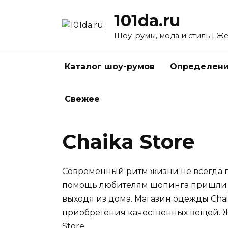
Перейти
101da.ru
к
содержанию
Шоу-румы, мода и стиль | Ж
Каталог шоу-румов
Определени
Свежее
Chaika Store
Современный ритм жизни не всегда п
помощь любителям шопинга пришли и
выходя из дома. Магазин одежды Сhai
приобретения качественных вещей. Ж
Store.