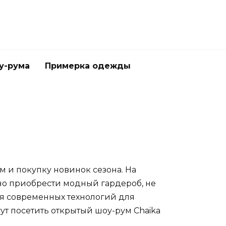
у-рума
Примерка одежды
 и покупку новинок сезона. На
о приобрести модный гардероб, не
ия современных технологий для
т посетить открытый шоу-рум Chaika