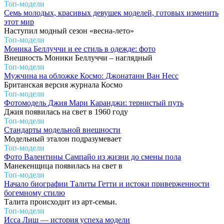
Топ-модели
Семь молодых, красивых девушек моделей, готовых изменить
этот мир
Наступил модный сезон «весна-лето»
Топ-модели
Моника Беллуччи и ее стиль в одежде: фото
Внешность Моники Беллуччи – наглядный
Топ-модели
Мужчина на обложке Космо: Джонатанн Ван Несс
Британская версия журнала Космо
Топ-модели
Фотомодель Джия Мари Каранджи: тернистый путь
Джия появилась на свет в 1960 году
Топ-модели
Стандарты модельной внешности
Модельный эталон подразумевает
Топ-модели
Фото Валентины Сампайо из жизни до смены пола
Манекенщица появилась на свет в
Топ-модели
Начало биографии Талиты Гетти и истоки приверженности
богемному стилю
Талита происходит из арт-семьи.
Топ-модели
Исса Лиш — история успеха модели