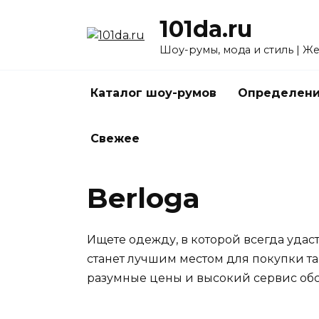
Перейти
101da.ru
к
содержанию
Шоу-румы, мода и стиль | Ж
Каталог шоу-румов
Определени
Свежее
Berloga
Ищете одежду, в которой всегда удаст
станет лучшим местом для покупки т
разумные цены и высокий сервис об