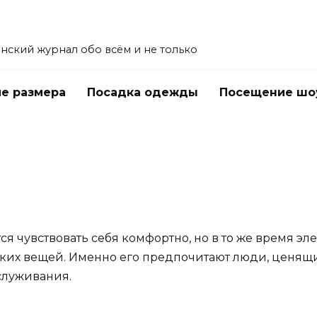
енский журнал обо всём и не только
е размера
Посадка одежды
Посещение шо
ся чувствовать себя комфортно, но в то же время э
аких вещей. Именно его предпочитают люди, ценящи
служивания.