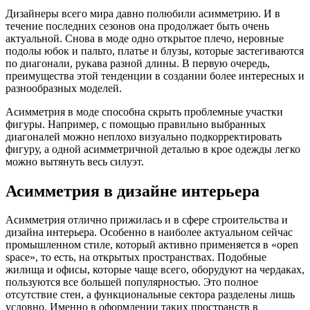
Дизайнеры всего мира давно полюбили асимметрию. И в
течение последних сезонов она продолжает быть очень
актуальной. Снова в моде одно открытое плечо, неровные
подолы юбок и пальто, платье и блузы, которые застегиваются
по диагонали, рукава разной длины. В первую очередь,
преимущества этой тенденции в создании более интересных и
разнообразных моделей.
Асимметрия в моде способна скрыть проблемные участки
фигуры. Например, с помощью правильно выбранных
диагоналей можно неплохо визуально подкорректировать
фигуру, а одной асимметричной деталью в крое одежды легко
можно вытянуть весь силуэт.
Асимметрия в дизайне интерьера
Асимметрия отлично прижилась и в сфере строительства и
дизайна интерьера. Особенно в наиболее актуальном сейчас
промышленном стиле, который активно применяется в «open
space», то есть, на открытых пространствах. Подобные
жилища и офисы, которые чаще всего, оборудуют на чердаках,
пользуются все большей популярностью. Это полное
отсутствие стен, а функциональные сектора разделены лишь
условно. Именно в оформлении таких пространств в