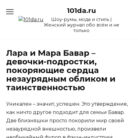
Перейти
101da.ru
к
содержанию
Шоу-румы, мода и стиль |
Женский журнал обо всём и не
только
Лара и Мара Бавар –
девочки-подростки,
покоряющие сердца
незаурядным обликом и
таинственностью
Уникален – значит, успешен. Это утверждение,
как ничто другое подходит для семьи Бавар.
Две близняшки просто покорили мир своей
незаурядной внешностью, произвели
необычайный фурор в фэшн-индустрии.